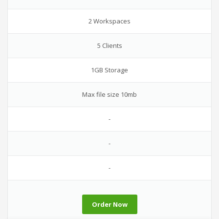
2 Workspaces
5 Clients
1GB Storage
Max file size 10mb
-
-
-
Order Now