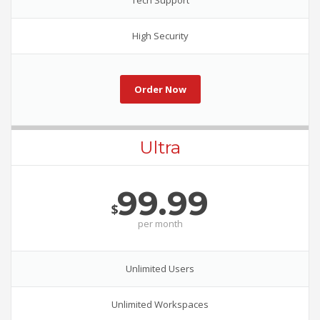
Tech Support
High Security
Order Now
Ultra
99.99
$
per
month
Unlimited Users
Unlimited Workspaces