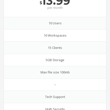
13.99
$
per
month
10 Users
10 Workspaces
15 Clients
5GB Storage
Max file size 100mb
–
Tech Support
High Security