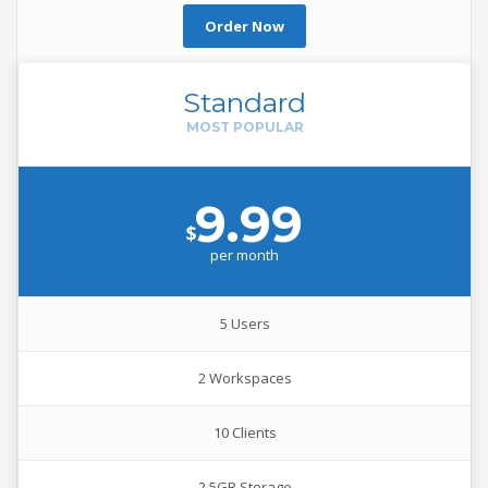
Order Now
Standard
9.99
$
per
month
5 Users
2 Workspaces
10 Clients
2.5GB Storage