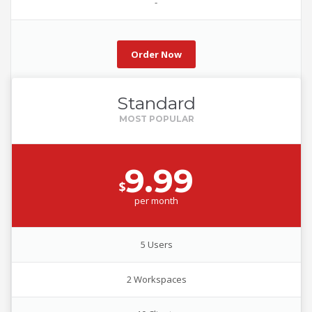
-
Order Now
Standard
9.99
$
per
month
5 Users
2 Workspaces