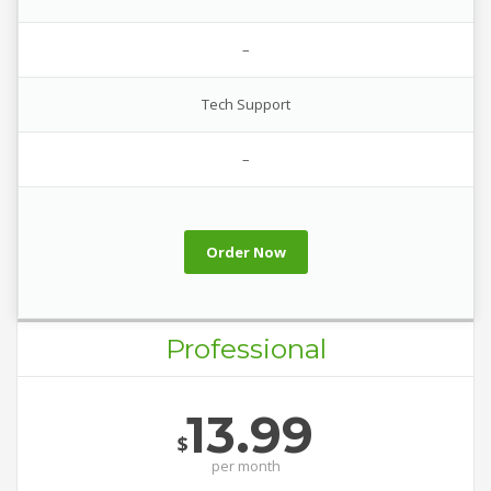
–
Tech Support
–
Order Now
Professional
13.99
$
per
month