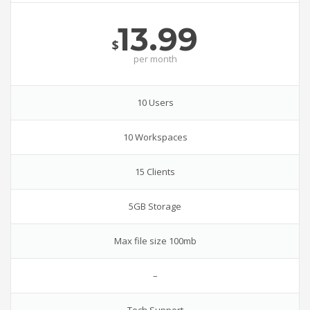
13.99
$
per
month
10 Users
10 Workspaces
15 Clients
5GB Storage
Max file size 100mb
–