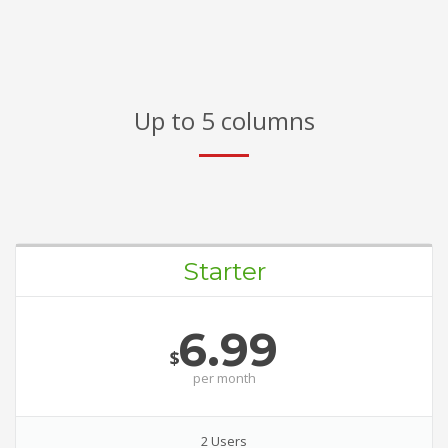
Up to 5 columns
Starter
6.99
$
per
month
2 Users