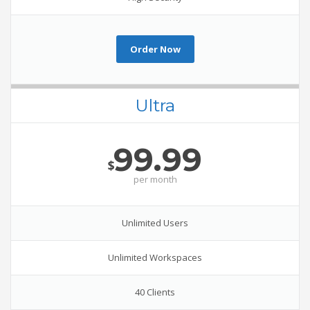
Order Now
Ultra
99.99
$
per
month
Unlimited Users
Unlimited Workspaces
40 Clients