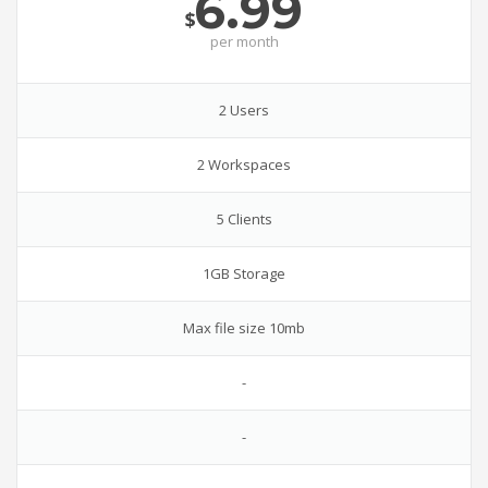
6.99
$
per
month
2 Users
2 Workspaces
5 Clients
1GB Storage
Max file size 10mb
-
-