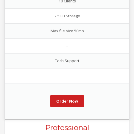
10 Clients
2.5GB Storage
Max file size 50mb
–
Tech Support
–
Order Now
Professional