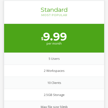
Standard
9.99
$
per
month
5 Users
2 Workspaces
10 Clients
2.5GB Storage
Max file size 50mb