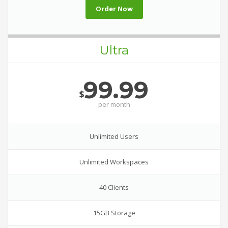
Order Now
Ultra
99.99
$
per
month
Unlimited Users
Unlimited Workspaces
40 Clients
15GB Storage