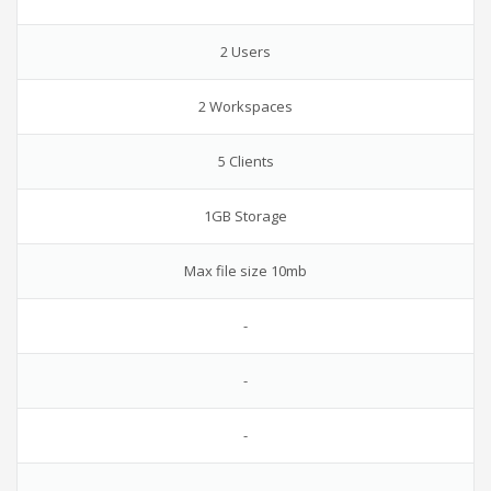
2 Users
2 Workspaces
5 Clients
1GB Storage
Max file size 10mb
-
-
-