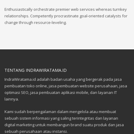
Enthusiastically orchestrate premier web services whereas turnkey
relationships. Competently procrastinate goal-oriented catalysts for
change through resource-leveling.
TENTANG INDRAWIRATAMA.ID
IndraWiratama.id adalah badan usaha yang bergerak pada jasa
pembuatan toko online, jasa pembuatan website perusahaan, jasa
optimasi SEO, jasa pembuatan aplikasi mobile, dan layanan IT
lainnya.
Kami sudah berpengalaman dalam mengelola atau membuat
sebuah sistem informasi yang saling terintegritas dan layanan
digital marketing untuk membangun brand suatu produk dan jasa
sebuah perusahaan atau instansi.