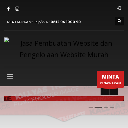
PERTANYAAN? Telp/WA :
0812 94 1000 90
MINTA
PENAWARAN
FANCY YET ELEGANT
0
1
2
3