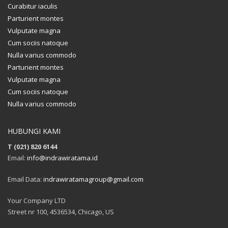
Curabitur iaculis
Parturient montes
Vulputate magna
Cum sociis natoque
Nulla varius commodo
Parturient montes
Vulputate magna
Cum sociis natoque
Nulla varius commodo
HUBUNGI KAMI
T (021) 820 6144
Email:
info@indrawiratama.id
Email Data:
indrawiratamagroup@gmail.com
Your Company LTD
Street nr 100, 4536534, Chicago, US