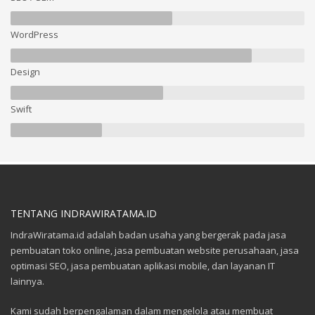
WordPress
Design
Swift
TENTANG INDRAWIRATAMA.ID
IndraWiratama.id adalah badan usaha yang bergerak pada jasa
pembuatan toko online, jasa pembuatan website perusahaan, jasa
optimasi SEO, jasa pembuatan aplikasi mobile, dan layanan IT
lainnya.
Kami sudah berpengalaman dalam mengelola atau membuat