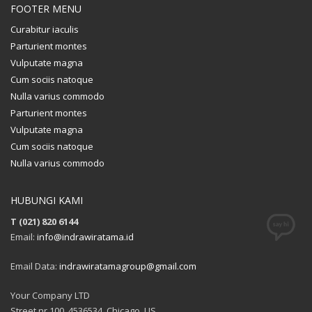
FOOTER MENU
Curabitur iaculis
Parturient montes
Vulputate magna
Cum sociis natoque
Nulla varius commodo
Parturient montes
Vulputate magna
Cum sociis natoque
Nulla varius commodo
HUBUNGI KAMI
T (021) 820 6144
Email:
info@indrawiratama.id
Email Data:
indrawiratamagroup@gmail.com
Your Company LTD
Street nr 100, 4536534, Chicago, US