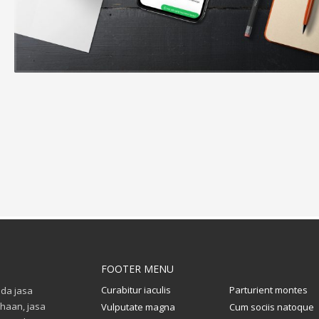
FOOTER MENU
Curabitur iaculis
Parturient montes
da jasa
haan, jasa
Vulputate magna
Cum sociis natoque