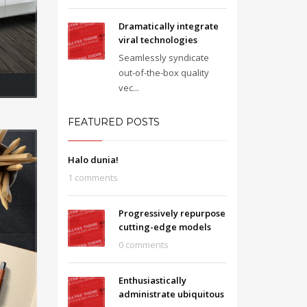
Dramatically integrate
viral technologies
Seamlessly syndicate
out-of-the-box quality
vec...
FEATURED POSTS
Halo dunia!
1 comments
Progressively repurpose
cutting-edge models
0 comments
Enthusiastically
administrate ubiquitous