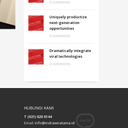
0 comments
Uniquely productize
next-generation
opportunities
0 comments
Dramatically integrate
viral technologies
0 comments
HUBUNGI KAMI
T (021) 820 6144
Email:
info@indrawiratama.id