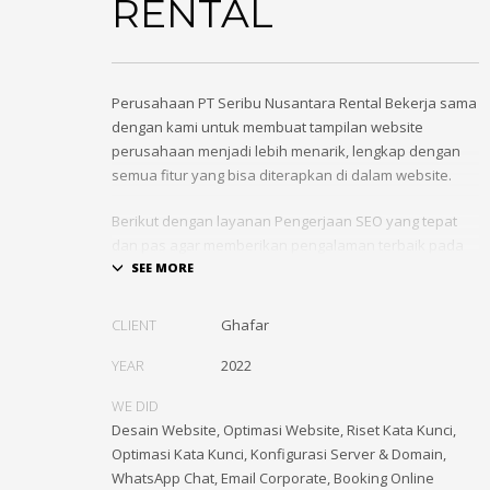
RENTAL
Perusahaan PT Seribu Nusantara Rental Bekerja sama
dengan kami untuk membuat tampilan website
perusahaan menjadi lebih menarik, lengkap dengan
semua fitur yang bisa diterapkan di dalam website.
Berikut dengan layanan Pengerjaan SEO yang tepat
dan pas agar memberikan pengalaman terbaik pada
website dan konsumen untuk mendapatkan informasi
di halaman pencarian Google
CLIENT
Ghafar
Lihat, Explore dan pelajari Layanan Pembuatan
Website
Jasa Pembuatan Website – SEO – AdWords
YEAR
2022
Murah Terpercaya Jakarta
dari INDRAWIRATAMA ID
WE DID
Desain Website, Optimasi Website, Riset Kata Kunci,
Optimasi Kata Kunci, Konfigurasi Server & Domain,
WhatsApp Chat, Email Corporate, Booking Online