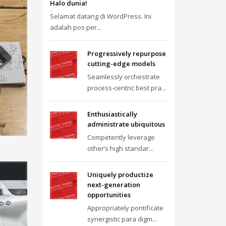
Halo dunia!
Selamat datang di WordPress. Ini
adalah pos per...
Progressively repurpose
cutting-edge models
Seamlessly orchestrate
process-centric best pra...
Enthusiastically
administrate ubiquitous
Competently leverage
other’s high standar...
Uniquely productize
next-generation
opportunities
Appropriately pontificate
synergistic para digm...