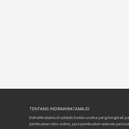
TENTANG INDRAWIRATAMA.ID
IndraWiratama.id adalah badan usaha yang bergerak pa
pembuatan toko online, jasa pembuatan website perusa