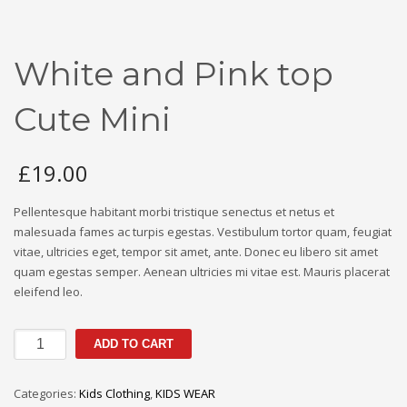
White and Pink top
Cute Mini
£
19.00
Pellentesque habitant morbi tristique senectus et netus et
malesuada fames ac turpis egestas. Vestibulum tortor quam, feugiat
vitae, ultricies eget, tempor sit amet, ante. Donec eu libero sit amet
quam egestas semper. Aenean ultricies mi vitae est. Mauris placerat
eleifend leo.
White
ADD TO CART
and
Pink
Categories:
Kids Clothing
,
KIDS WEAR
top