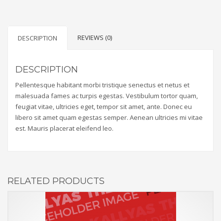
Cute
Mini
quantity
REVIEWS (0)
DESCRIPTION
DESCRIPTION
Pellentesque habitant morbi tristique senectus et netus et
malesuada fames ac turpis egestas. Vestibulum tortor quam,
feugiat vitae, ultricies eget, tempor sit amet, ante. Donec eu
libero sit amet quam egestas semper. Aenean ultricies mi vitae
est. Mauris placerat eleifend leo.
RELATED PRODUCTS