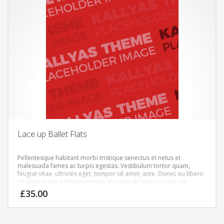
Lace up Ballet Flats
Pellentesque habitant morbi tristique senectus et netus et
malesuada fames ac turpis egestas. Vestibulum tortor quam,
feugiat vitae, ultricies eget, tempor sit amet, ante. Donec eu libero
sit amet quam egestas semper. Aenean ultricies mi vitae est.
Mauris placerat eleifend leo.
£
35.00