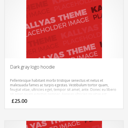
Dark gray logo hoodie
Pellentesque habitant morbi tristique senectus et netus et
malesuada fames ac turpis egestas. Vestibulum tortor quam,
feugiat vitae, ultricies eget, tempor sit amet, ante. Donec eu libero
sit amet quam egestas semper. Aenean ultricies mi vitae est.
Mauris placerat eleifend leo.
£
25.00