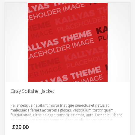
Gray Softshell Jacket
Pellentesque habitant morbi tristique senectus et netus et
malesuada fames ac turpis egestas. Vestibulum tortor quam,
feugiat vitae, ultricies eget, tempor sit amet, ante. Donec eu libero
sit amet quam egestas semper. Aenean ultricies mi vitae est.
Mauris placerat eleifend leo.
£
29.00